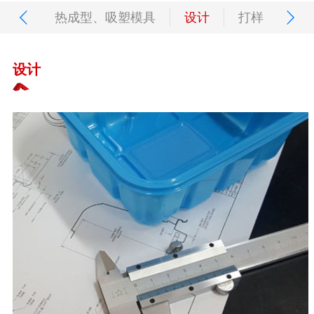
热成型、吸塑模具
设计
打样
开
设计