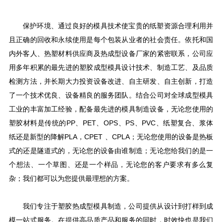
保护环境、通过良好的模具技术使宝贵的纸塑资源合理利用并
且正确的回收和永续使用是每个包装从业者的社会责任。依托和国
内外客人、热塑材料供应商及热成型设备厂家的紧密联系，公司应
用多年积累的最先进的塑胶成型模具设计技术、制造工艺、及品质
检测方法，并长期大力投资设备改进、自主研发、自主创新，打造
了一个技术优良、设备精良的服务团队。结合公司对全球成型模具
工业的丰富加工经验，配备最先进的模具制造设备，无论您使用的
塑胶材料是传统的
PP
、
PET
、
OPS
、
PS
、
PVC
、纸塑复合、浆体
纸还是新型的降解
PLA
，
CPET
、
CPLA
；无论您使用的设备是热板
式的还是隧道式的，无论您的设备由谁制造；无论您给我们的是一
个想法、一个草图、还是一个样品，无论您的客户要求有多么复
杂；我们都可以为您提供最理想的方案。
我们专注于塑胶热成型模具制造，公司提供从设计到打样到成
模一站式服务。在提供高品质产品和服务的同时，时效快也是我们